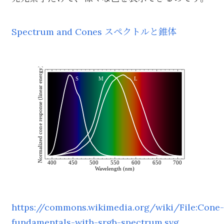
Spectrum and Cones スペクトルと錐体
https://commons.wikimedia.org/wiki/File:Cone-
fundamentals-with-srgb-spectrum.svg