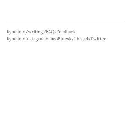
kynd.info/writing/
FAQs
Feedback
kynd.info
Instagram
Vimeo
Bluesky
Threads
Twitter