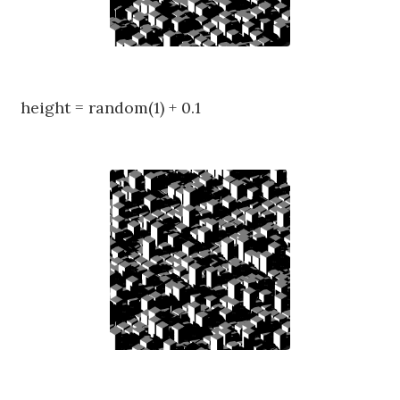
height = random(1) + 0.1