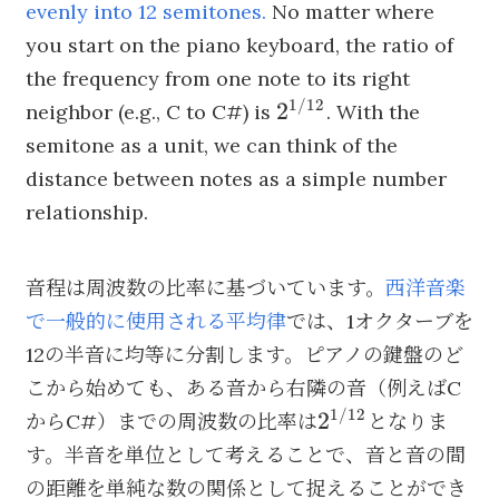
evenly into 12 semitones.
No matter where
you start on the piano keyboard, the ratio of
the frequency from one note to its right
1/12
2^{1/12}
2
neighbor (e.g., C to C#) is
. With the
semitone as a unit, we can think of the
distance between notes as a simple number
relationship.
音程は周波数の比率に基づいています。
西洋音楽
で一般的に使用される平均律
では、1オクターブを
12の半音に均等に分割します。ピアノの鍵盤のど
こから始めても、ある音から右隣の音（例えばC
1/12
2^{1/12}
2
からC#）までの周波数の比率は
となりま
す。半音を単位として考えることで、音と音の間
の距離を単純な数の関係として捉えることができ