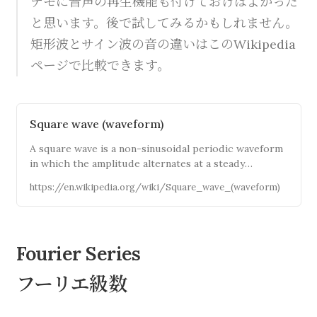
デモに音声の再生機能も付けておけばよかった
と思います。後で試してみるかもしれません。
矩形波とサイン波の音の違いはこのWikipedia
ページで比較できます。
Square wave (waveform)
A square wave is a non-sinusoidal periodic waveform
in which the amplitude alternates at a steady
frequency between fixed minimum and maximum
https://en.wikipedia.org/wiki/Square_wave_(waveform)
values, with the same duration at minimum and
maximum. In an ideal square wave, the transitions
between minimum and maximum are instantaneous.
Fourier Series
フーリエ級数