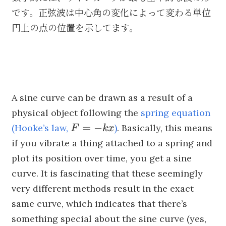
です。正弦波は中心角の変化によって変わる単位
円上の点の位置を示してます。
A sine curve can be drawn as a result of a
physical object following the
spring equation
F=-
=
−
(Hooke’s law,
)
. Basically, this means
F
k
x
kx
if you vibrate a thing attached to a spring and
plot its position over time, you get a sine
curve. It is fascinating that these seemingly
very different methods result in the exact
same curve, which indicates that there’s
something special about the sine curve (yes,