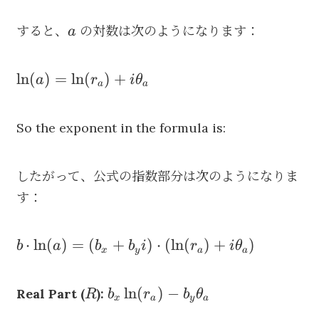
a
すると、
の対数は次のようになります：
a
\ln(a) =
ln
(
)
=
ln
(
)
+
a
r
i
θ
a
a
\ln(r_a)
+
So the exponent in the formula is:
i\theta_a
したがって、公式の指数部分は次のようになりま
す：
b \cdot
⋅
ln
(
)
=
(
+
)
⋅
(
ln
(
)
+
)
b
a
b
b
i
r
i
θ
x
y
a
a
\ln(a) =
(b_x +
R
b_x
ln
(
)
−
Real Part (
):
R
b
r
b
θ
b_yi)
x
a
y
a
\ln(r_a)
\cdot