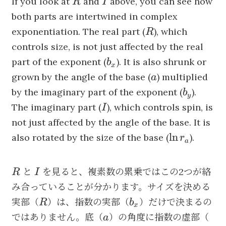
R
I
If you look at
and
above, you can see how
R
I
i\sin(I))
both parts are intertwined in complex
R
exponentiation. The real part (
), which
R
controls size, is not just affected by the real
b_x
part of the exponent (
). It is also shrunk or
b
x
a
grown by the angle of the base (
) multiplied
a
b_y
by the imaginary part of the exponent (
).
b
y
I
The imaginary part (
), which controls spin, is
I
not just affected by the angle of the base. It is
\ln
ln
also rotated by the size of the base (
).
r
a
r_a
R
I
と
を見ると、複素数の累乗ではこの2つが絡
R
I
み合っていることが分かります。サイズを決める
R
b_x
実部（
）は、指数の実部（
）だけで決まるの
R
b
x
a
b_
ではありません。底（
）の角度に指数の虚部（
a