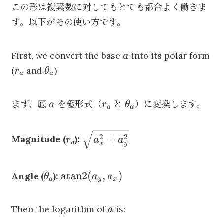
この形は複素数に対してもとても都合よく働きま
す。以下がその使い方です。
a
First, we convert the base
into its polar form
a
r_a
\theta_a
(
and
)
r
θ
a
a
a
r_a
\theta_a
まず、底
を極形式（
と
）に変換します。
a
r
θ
a
a
r_a
\sqrt{a_x^2
2
2
+
Magnitude (
):
r
a
a
a
x
y
+ a_y^2}
\theta_a
\operatorname{atan2}
atan2
(
,
)
Angle (
):
θ
a
a
a
y
x
(a_y, a_x)
a
Then the logarithm of
is:
a