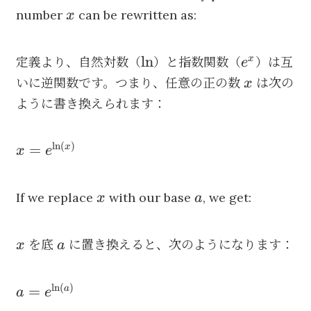
x
number
can be rewritten as:
x
\ln
e^x
ln
x
定義より、自然対数（
）と指数関数（
）は互
e
x
いに逆関数です。つまり、任意の正の数
は次の
x
ように書き換えられます：
l
n
(
)
x =
=
x
x
e
e^{\ln(x)}
x
a
If we replace
with our base
, we get:
x
a
x
a
を底
に置き換えると、次のようになります：
x
a
l
n
(
)
a =
=
a
a
e
e^{\ln(a)}