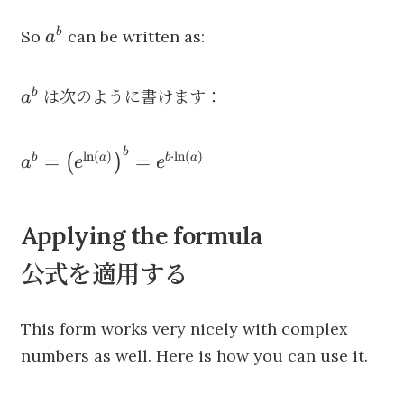
a^b
b
So
can be written as:
a
a^b
b
は次のように書けます：
a
a^b =
b
l
n
(
)
⋅
l
n
(
)
=
=
(
)
b
a
b
a
a
e
e
\left(
e^{\ln(a)}
\right)^b
Applying the formula
= e^{b
公式を適用する
\cdot
\ln(a)}
This form works very nicely with complex
numbers as well. Here is how you can use it.