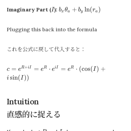
- b_y
(\ln(r_a)
I
b_x
+
ln
(
)
Imaginary Part (
):
I
b
θ
b
r
\theta_a
x
a
y
a
+
\theta_a
i\theta_a)
+ b_y
Plugging this back into the formula
\ln(r_a)
これを公式に戻して代入すると：
+
c =
=
=
⋅
=
⋅
(
cos
(
)
+
R
i
I
R
i
I
R
c
e
e
e
e
I
e^{R+iI}
sin
(
))
i
I
= e^R
\cdot
e^{iI} =
Intuition
e^R
直感的に捉える
\cdot
(\cos(I)
+