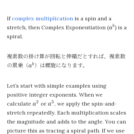
If
complex multiplication
is a spin and a
a^b
b
stretch, then Complex Exponentiation (
) is a
a
spiral.
複素数の掛け算が回転と伸縮だとすれば、複素数
a^b
b
の累乗（
）は螺旋になります。
a
Let’s start with simple examples using
positive integer exponents. When we
2
3
a^2
a^3
calculate
or
, we apply the spin-and-
a
a
stretch repeatedly. Each multiplication scales
the magnitude and adds to the angle. You can
picture this as tracing a spiral path. If we use