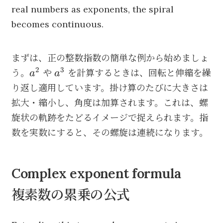
real numbers as exponents, the spiral
becomes continuous.
まずは、正の整数指数の簡単な例から始めましょ
2
3
a^2
a^3
う。
や
を計算するときは、回転と伸縮を繰
a
a
り返し適用しています。掛け算のたびに大きさは
拡大・縮小し、角度は加算されます。これは、螺
旋状の軌跡をたどるイメージで捉えられます。指
数を実数にすると、その螺旋は連続になります。
Complex exponent formula
複素数の累乗の公式