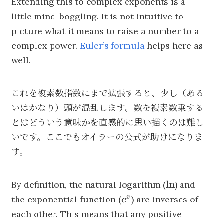
Extending this to complex exponents is a
little mind-boggling. It is not intuitive to
picture what it means to raise a number to a
complex power.
Euler’s formula
helps here as
well.
これを複素数指数にまで拡張すると、少し（ある
いはかなり）頭が混乱します。数を複素数乗する
とはどういう意味かを直感的に思い描くのは難し
いです。ここでもオイラーの公式が助けになりま
す。
\ln
ln
By definition, the natural logarithm (
) and
e^x
x
the exponential function (
) are inverses of
e
each other. This means that any positive