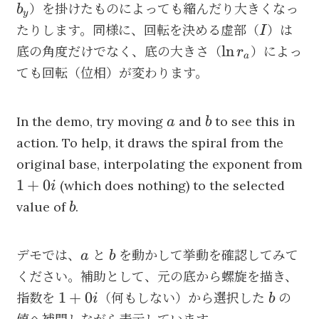
）を掛けたものによっても縮んだり大きくなっ
b
y
I
たりします。同様に、回転を決める虚部（
）は
I
\ln
ln
底の角度だけでなく、底の大きさ（
）によっ
r
a
r_a
ても回転（位相）が変わります。
a
b
In the demo, try moving
and
to see this in
a
b
action. To help, it draws the spiral from the
original base, interpolating the exponent from
1
1
+
0
(which does nothing) to the selected
i
+
b
value of
.
b
0i
a
b
デモでは、
と
を動かして挙動を確認してみて
a
b
ください。補助として、元の底から螺旋を描き、
1
b
1
+
0
指数を
（何もしない）から選択した
の
i
b
+