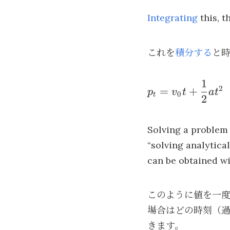
v_0
Integrating
this, t
+
at
これを
積分する
と時
1
p_t =
2
=
+
p
v
t
a
t
0
t
2
v_0 t +
\dfrac{1}
{2}at^2
Solving a problem 
“solving analytical
can be obtained wi
このように値を一
場合はどの時刻（
きます。