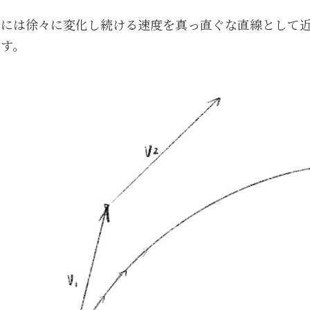
際には徐々に変化し続ける速度を真っ直ぐな直線として
ます。