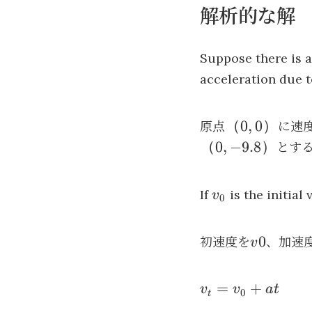
解析的な解
Suppose there is a
acceleration due to
（0,
（
0
,
0
）
原点
に速
0）
（
0
,
−
9.8
）
とす
v_0
If
is the initial 
v
0
v0
0
初速度を
、加速
v
v_t
=
+
v
v
a
t
0
t
=