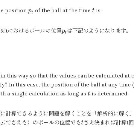
p_t
t
he position
of the ball at the time
is:
p
t
t
p_t
刻tにおけるボールの位置
は下記のようになります。
p
t
in this way so that the values can be calculated at o
ly”. In this case, the position of the ball at any time 
t
th a single calculation as long as
is determined.
t
度に計算できるように問題を解くことを「解析的に解く
t
過去でさえも）のボールの位置でも
さえ決まれば計算1
t