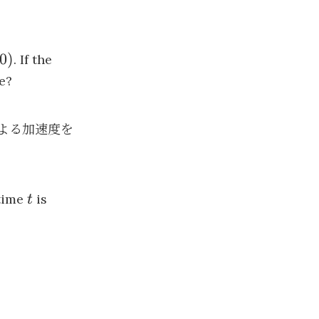
0
)
. If the
ke?
（0,
よる加速度を
-9.8）
t
time
is
t