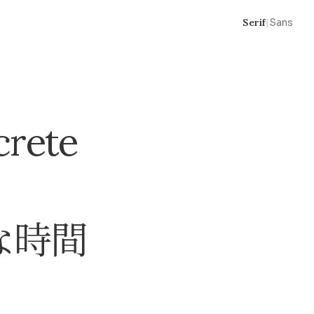
Serif
|
Sans
crete
な時間