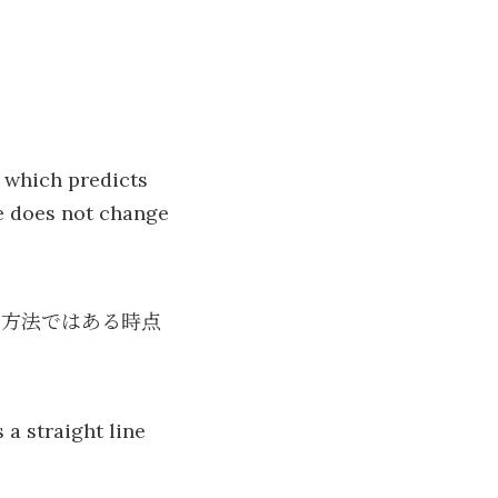
 which predicts
e does not change
の方法ではある時点
 a straight line