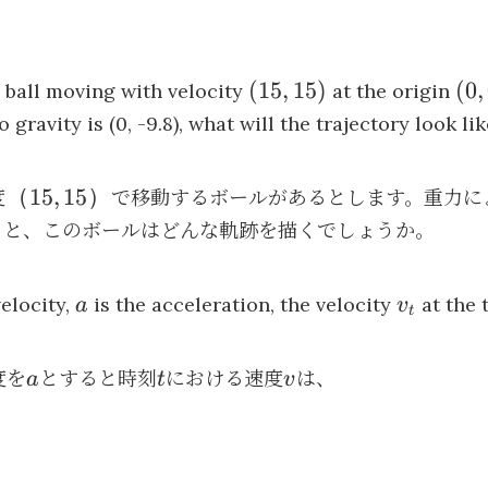
(15,
(0,
(
15
,
15
)
(
0
,
 ball moving with velocity
at the origin
15)
0)
 gravity is (0, -9.8), what will the trajectory look li
（15,
（
15
,
15
）
度
で移動するボールがあるとします。重力に
15）
ると、このボールはどんな軌跡を描くでしょうか。
a
v_t
velocity,
is the acceleration, the velocity
at the 
a
v
t
a
t
v
度を
とすると時刻
における速度
は、
a
t
v