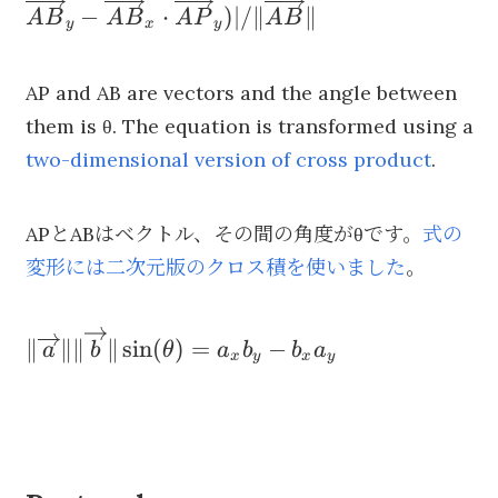
−
⋅
)
∣/∥
∥
A
B
A
B
A
P
A
B
\overrightarrow{AB}_y-
y
x
y
\overrightarrow{AB}_x\cdot
\overrightarrow{AP}_y)|/
AP and AB are vectors and the angle between
\|\overrightarrow{AB}\|
them is θ. The equation is transformed using a
two-dimensional version of cross product
.
APとABはベクトル、その間の角度がθです。
式の
変形には二次元版のクロス積を使いました
。
\|\overrightarrow{a}\|\|\overrightarrow{b
∥
∥∥
∥
sin
(
)
=
−
a
b
θ
a
b
b
a
x
y
x
y
{a}_x{b}_y-{b}_x {a}_y