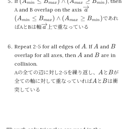
(A_{min}
(
≤
)
∧
(
≥
)
If
, then
A
B
A
B
min
ma
x
ma
x
min
\leq
\overrightarrow
A and B overlap on the axis
a
B_{max})
(A_{min}
(
≤
)
∧
(
≥
)
であれ
A
B
A
B
min
ma
x
ma
x
min
\wedge
\leq
\overrightarrow{a}
ばAとBは軸
上で重なっている
a
(A_{max}
B_{max})
\geq
\wedge
B_{min})
A
A
B
Repeat 2-5 for all edges of
. If
and
A
A
B
(A_{max}
A
B
\geq
overlap for all axes, then
and
are in
A
B
B_{min})
collision.
A
B
Aの全ての辺に対し2-5を繰り返し、
と
が
A
B
A
B
全ての軸に対して重なっていれば
と
は衝
A
B
突している