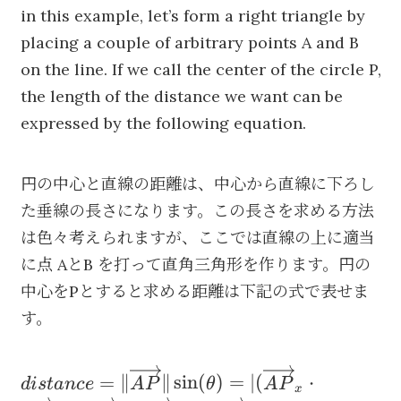
in this example, let’s form a right triangle by
placing a couple of arbitrary points A and B
on the line. If we call the center of the circle P,
the length of the distance we want can be
expressed by the following equation.
円の中心と直線の距離は、中心から直線に下ろし
た垂線の長さになります。この長さを求める方法
は色々考えられますが、ここでは直線の上に適当
に点 AとB を打って直角三角形を作ります。円の
中心をPとすると求める距離は下記の式で表せま
す。
distance=\|\overrightarrow{AP}\|\sin(\th
=
∥
∥
sin
(
)
=
∣
(
⋅
d
i
s
t
an
ce
A
P
θ
A
P
x
(\overrightarrow{AP}_x\cdot