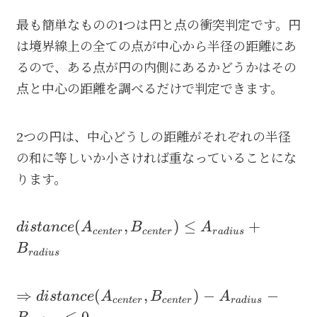
最も簡単なものの1つは円と点の衝突判定です。円
は境界線上の全ての点が中心から半径の距離にあ
るので、ある点が円の内側にあるかどうかはその
点と中心の距離を調べるだけで判定できます。
2つの円は、中心どうしの距離がそれぞれの半径
の和に等しいか小さければ重なっていることにな
ります。
distance(A_{center},B_{center})
(
,
)
≤
+
d
i
s
t
an
ce
A
B
A
ce
n
t
er
ce
n
t
er
r
a
d
i
u
s
\leq A_{radius}+B_{radius}
B
r
a
d
i
u
s
\Rightarrow
⇒
(
,
)
−
−
d
i
s
t
an
ce
A
B
A
ce
n
t
er
ce
n
t
er
r
a
d
i
u
s
distance(A_{center},B_{center})-