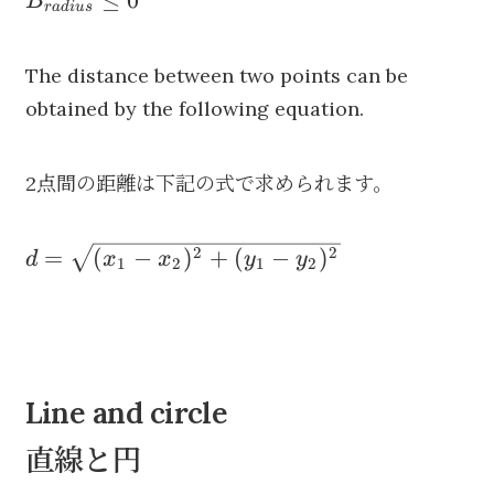
≤
0
B
r
a
d
i
u
s
A_{radius}-B_{radius}\leq 0
The distance between two points can be
obtained by the following equation.
2点間の距離は下記の式で求められます。
{d={\sqrt
2
2
=
(
−
)
+
(
−
)
d
x
x
y
y
1
2
1
2
{(x_{1}-
x_{2})^{2}+
(y_{1}-
y_{2})^{2}}}}
Line and circle
直線と円