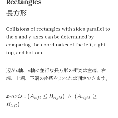
Rectangles
長方形
Collisions of rectangles with sides parallel to
the x and y-axes can be determined by
comparing the coordinates of the left, right,
top, and bottom.
辺がx軸、y軸に並行な長方形の衝突は左端、右
端、上端、下端の座標を比べれば判定できます。
x\textrm{-}axis:
-
:
(
≤
)
∧
(
≥
x
a
x
i
s
A
B
A
l
e
f
t
r
i
g
h
t
r
i
g
h
t
(A_{left}\leq
)
B
l
e
f
t
B_{right})\;\wedge\;
(A_{right}\geq