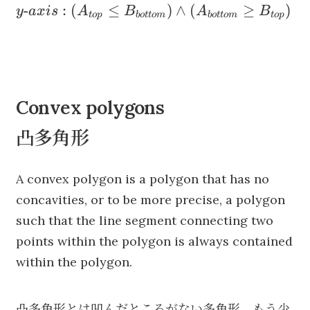
y\textrm{-}axis:(A_{top}\leq
-
:
(
≤
)
∧
(
≥
)
y
a
x
i
s
A
B
A
B
B_{left})\;
t
o
p
b
o
tt
o
m
b
o
tt
o
m
t
o
p
B_{bottom})\wedge(A_{bottom}\geq
B_{top})
Convex polygons
凸多角形
A convex polygon is a polygon that has no
concavities, or to be more precise, a polygon
such that the line segment connecting two
points within the polygon is always contained
within the polygon.
凸多角形とは凹んだところがない多角形、もう少