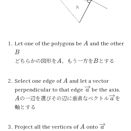
A
Let one of the polygons be
and the other
A
B
B
A
B
どちらかの図形を
、もう一方を
とする
A
B
A
Select one edge of
and let a vector
A
\overrightarrow
perpendicular to that edge
be the axis.
a
A
\overri
の一辺を選びその辺に垂直なベクトル
を
A
a
軸とする
A
\overright
Project all the vertices of
onto
A
a