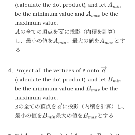
A_{min}
(calculate the dot product), and let
A
min
A_{max}
be the minimum value and
be the
A
ma
x
maximum value.
A
\overrightarrow{a}
の全ての頂点を
に投影（内積を計算）
A
a
A_{min}
A_{max}
し、最小の値を
、最大の値を
とす
A
A
min
ma
x
る
\overright
Project all the vertices of B onto
a
B_{min}
(calculate the dot product), and let
B
min
B_{max}
be the minimum value and
be the
B
ma
x
maximum value.
\overrightarrow{a}
Bの全ての頂点を
に投影（内積を計算）し、
a
B_{min}
B_{max}
最小の値を
最大の値を
とする
B
B
min
ma
x