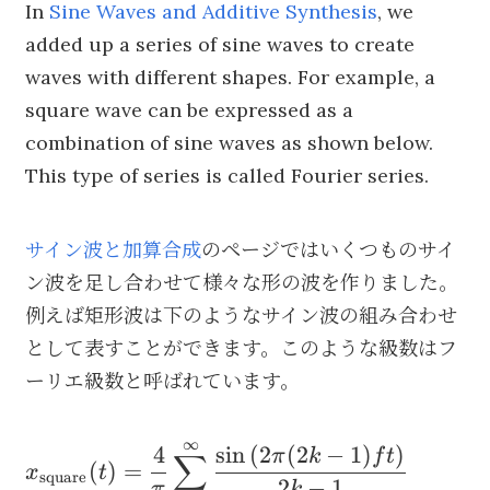
In
Sine Waves and Additive Synthesis
, we
added up a series of sine waves to create
waves with different shapes. For example, a
square wave can be expressed as a
combination of sine waves as shown below.
This type of series is called Fourier series.
サイン波と加算合成
のページではいくつものサイ
ン波を足し合わせて様々な形の波を作りました。
例えば矩形波は下のようなサイン波の組み合わせ
として表すことができます。このような級数はフ
ーリエ級数と呼ばれています。
∞
\begin{aligned} x_{\text{square}}(t) &= \d
4
sin
(
2
(
2
−
1
)
)
π
k
f
t
∑
(
)
=
x
t
square
2
−
1
π
k