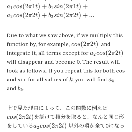
a_0
(
2
1
)
+
(
2
1
)
+
a
cos
π
t
b
s
in
π
t
1
1
cos(2
(
2
2
)
+
(
2
2
)
+
...
a
cos
π
t
b
s
in
π
t
2
2
\pi
0t)
+
Due to what we saw above, if we multiply this
b_0
cos(2
(
2
2
)
function by, for example,
, and
cos
π
t
sin(2
\pi
a_2
(
2
2
)
integrate it, all terms except for
a
cos
π
t
2
\pi
2t)
cos(2
will disappear and become 0. The result will
0t)
\pi
look as follows.. If you repeat this for both cos
+
2t)
k
a_k
and sin, for all values of
, you will find
k
a
a_1
k
b_k
and
.
cos(2
b
k
\pi
1t)
cos(2
上で見た理由によって、この関数に例えば
+
\pi
(
2
2
)
を掛けて積分を取ると、なんと同じ形
cos
π
t
b_1
2t)
a_2
(
2
2
)
をしている
以外の項が全て0になっ
a
cos
π
t
sin(2
2