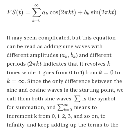
∞
{\begin{aligned}FS(t)&=\sum
∑
(
)
=
cos
(
2
)
+
sin
(
2
)
F
S
t
a
π
k
t
b
π
k
t
_{k=0}^\infty a_k\cos (2\pi
k
k
=
0
k
kt) + b_k\sin (2\pi
kt)\end{aligned}}
It may seem complicated, but this equation
can be read as adding sine waves with
a_k
b_k
different amplitudes (
,
) and different
a
b
k
k
2\pi
k
2
periods (
indicates that it revolves
π
k
t
k
kt
k=0
k=\
=
0
times while it goes from 0 to 1) from
to
k
=
∞
. Since the only difference between the
k
sine and cosine waves is the starting point, we
\sum
∑
call them both sine waves.
is the symbol
∞
\sum
∑
for summation, and
means to
=
0
k
_{k=0}^\infty
increment k from 0, 1, 2, 3, and so on, to
infinity. and keep adding up the terms to the