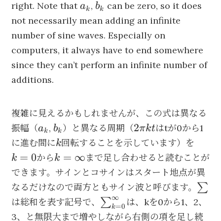
a_k
b_k
right. Note that
,
can be zero, so it does
a
b
k
k
not necessarily mean adding an infinite
number of sine waves. Especially on
computers, it always have to end somewhere
since they can’t perform an infinite number of
additions.
複雑に見えるかもしれませんが、この式は異なる
a_k
b_k
2\pi
2
振幅（
,
）と異なる周期（
はtが0から1
a
b
π
k
t
k
k
kt
k
k=0
に進む間に
回転することを示しています）を
k
k=\infty
=
0
=
∞
から
まで足し合わせると読むことが
k
k
できます。サインとコサインはスタート地点が異
\su
∑
なるだけなので両方ともサイン波と呼びます。
∞
\sum
∑
は総和を表す記号で、
は、kを0から1、2、
=
0
k
_{k=0}^\infty
3、と無限大まで増やしながら右側の項を足し続