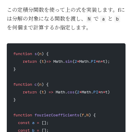
この定積分関数を使って上の式を実装します。fに
は分解の対象になる関数を渡し、
で
と
N
a
b
を何個まで計算するか指定します。
function
 s
(
n
) {
    return
 (
t
)
=>
 Math.
sin
(
2
*
Math.
PI
*
n
*
t);
}
function
 c
(
n
) {
    return
 (
t
) 
=>
 Math.
cos
(
2
*
Math.
PI
*
n
*
t)
}
function
 fourierCoefficients
(
f
,
N
) {
  const
 a
 =
 [];
  const
 b
 =
 [];