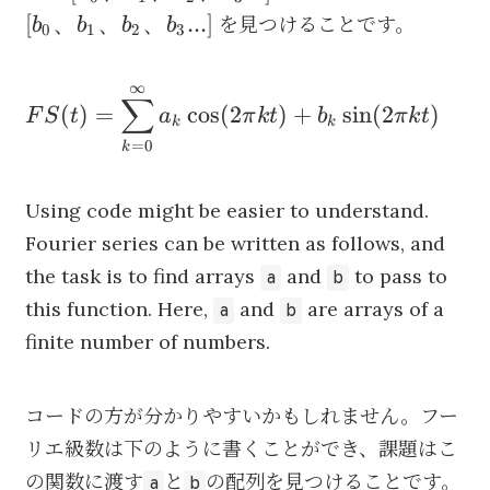
a_
[b_0、
[
、
、
、
...
]
を見つけることです。
b
b
b
b
0
1
2
3
a_
b_1、
a_3.
b_2、
∞
{\begin{aligned}FS(t)&=\sum
b_3...]
∑
(
)
=
cos
(
2
)
+
sin
(
2
)
F
S
t
a
π
k
t
b
π
k
t
_{k=0}^\infty a_k\cos (2\pi
k
k
=
0
k
kt) + b_k\sin (2\pi
kt)\end{aligned}}
Using code might be easier to understand.
Fourier series can be written as follows, and
the task is to find arrays
and
to pass to
a
b
this function. Here,
and
are arrays of a
a
b
finite number of numbers.
コードの方が分かりやすいかもしれません。フー
リエ級数は下のように書くことができ、課題はこ
の関数に渡す
と
の配列を見つけることです。
a
b