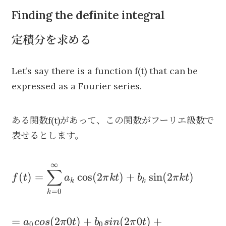
Finding the definite integral
定積分を求める
Let’s say there is a function f(t) that can be
expressed as a Fourier series.
ある関数f(t)があって、この関数がフーリエ級数で
表せるとします。
∞
{\begin{aligned}f(t)&=\sum
∑
(
)
=
cos
(
2
)
+
sin
(
2
)
f
t
a
π
k
t
b
π
k
t
_{k=0}^\infty a_k\cos (2\pi
k
k
=
0
k
kt) + b_k\sin (2\pi
kt)\end{aligned}}
=
=
(
2
0
)
+
(
2
0
)
+
a
cos
π
t
b
s
in
π
t
0
0