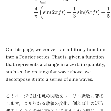
=
1
k
4
1
1
(
=
sin
(
2
)
+
sin
(
6
)
+
π
f
t
π
f
t
3
5
π
On this page, we convert an arbitrary function
into a Fourier series. That is, given a function
that represents a change in a certain quantity,
such as the rectangular wave above, we
decompose it into a series of sine waves.
このページでは任意の関数をフーリエ級数に変換
します。つまりある数値の変化、例えば上の矩形
波のようなものが関数として与えられた時に、そ