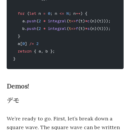
  for
 (
let
 n 
=
 0
; n 
<=
 N
; n
++
) {
    a.
push
(
2
 *
 integral
(
t
=>
f
(t)
*
c
(n)(t)));
    b.
push
(
2
 *
 integral
(
t
=>
f
(t)
*
s
(n)(t)));
  }
  a[
0
] 
/=
 2
  return
 { a, b };
}
Demos!
デモ
We’re ready to go. First, let’s break down a
square wave. The square wave can be written