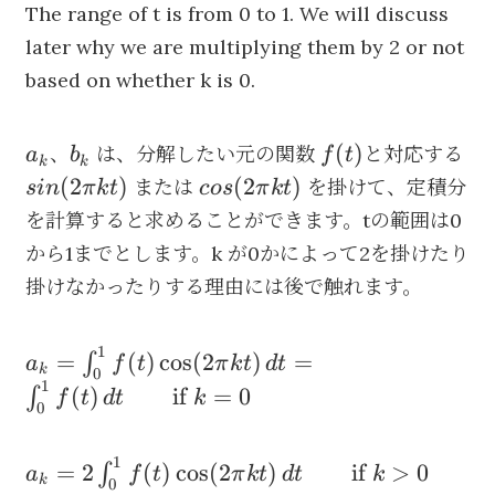
kt)
The range of t is from 0 to 1. We will discuss
later why we are multiplying them by 2 or not
based on whether k is 0.
a_k
b_k
f(t)
sin
(
)
、
は、分解したい元の関数
と対応する
a
b
f
t
k
k
(2
cos
(
2
)
(
2
)
または
を掛けて、定積分
s
in
π
k
t
cos
π
k
t
kt
(2\pi
を計算すると求めることができます。tの範囲は0
kt)
から1までとします。k が0かによって2を掛けたり
掛けなかったりする理由には後で触れます。
1
a_k =
=
(
)
cos
(
2
)
=
∫
a
f
t
π
k
t
d
t
k
0
\int_{0}^{1}
1
(
)
if
=
0
∫
f
t
d
t
k
0
f(t) \cos(2
\pi kt)\, dt
1
a_k =
=
2
(
)
cos
(
2
)
if
>
0
∫
=
a
f
t
π
k
t
d
t
k
k
0