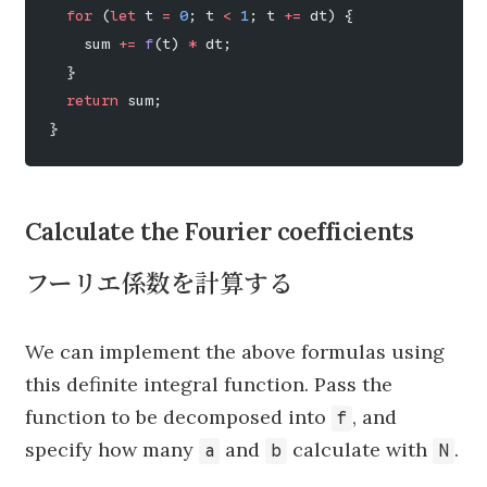
  for
 (
let
 t 
=
 0
; t 
<
 1
; t 
+=
 dt) {
    sum 
+=
 f
(t) 
*
 dt;
  }
  return
 sum;
}
Calculate the Fourier coefficients
フーリエ係数を計算する
We can implement the above formulas using
this definite integral function. Pass the
function to be decomposed into
, and
f
specify how many
and
calculate with
.
a
b
N