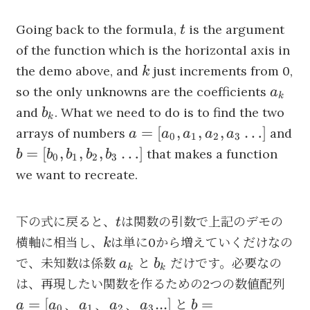
t
Going back to the formula,
is the argument
t
of the function which is the horizontal axis in
k
the demo above, and
just increments from 0,
k
a_k
so the only unknowns are the coefficients
a
k
b_k
and
. What we need to do is to find the two
b
k
a =
=
[
,
,
,
…
]
arrays of numbers
and
a
a
a
a
a
0
1
2
3
[a_0,
b =
=
[
,
,
,
…
]
that makes a function
b
b
b
b
b
0
1
2
3
a_1,
[b_0,
we want to recreate.
a_2,
b_1,
a_3…]
b_2,
t
下の式に戻ると、
は関数の引数で上記のデモの
t
b_3…]
k
横軸に相当し、
は単に0から増えていくだけなの
k
a_k
b_k
で、未知数は係数
と
だけです。必要なの
a
b
k
k
a =
は、再現したい関数を作るための2つの数値配列
[a_
b =
=
[
、
、
、
...
]
=
と
a
a
a
a
a
b
0
1
2
3