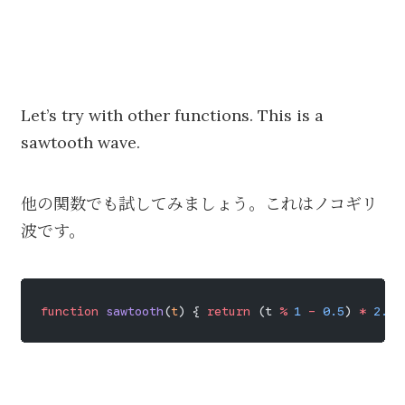
Let’s try with other functions. This is a
sawtooth wave.
他の関数でも試してみましょう。これはノコギリ
波です。
function
 sawtooth
(
t
) { 
return
 (t 
%
 1
 -
 0.5
) 
*
 2.0
;