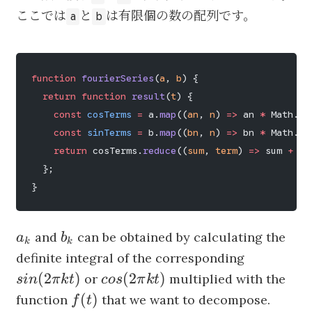
ここでは
と
は有限個の数の配列です。
a
b
function
 fourierSeries
(
a
, 
b
) {
  return
 function
 result
(
t
) {
    const
 cosTerms
 =
 a.
map
((
an
, 
n
) 
=>
 an 
*
 Math.
co
    const
 sinTerms
 =
 b.
map
((
bn
, 
n
) 
=>
 bn 
*
 Math.
si
    return
 cosTerms.
reduce
((
sum
, 
term
) 
=>
 sum 
+
 te
  };
}
a_k
b_k
and
can be obtained by calculating the
a
b
k
k
sin
definite integral of the corresponding
(2\pi
cos
(
2
)
(
2
)
or
multiplied with the
s
in
π
k
t
cos
π
k
t
kt)
(2\pi
f(t)
(
)
function
that we want to decompose.
f
t