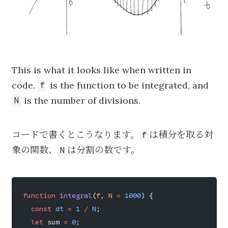
This is what it looks like when written in
code.
is the function to be integrated, and
f
is the number of divisions.
N
コードで書くとこうなります。
は積分を取る対
f
象の関数、
は分割の数です。
N
function
 integral
(
f
, 
N
 =
 1000
) {
  const
 dt
 =
 1
 /
 N
;
  let
 sum 
=
 0
;