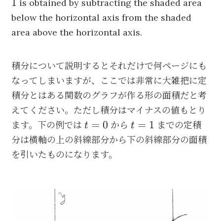
1
is obtained by subtracting the shaded area
0
1
below the horizontal axis from the shaded
area above the horizontal axis.
積分について説明するとそれだけで何ページにも
なってしまいますが、ここでは非常に大雑把に定
積分とはある関数のグラフが作る形の面積だと考
えてください。ただし積分はマイナスの値もとり
t
t=1
=
0
=
1
ます。下の例では
から
までの定積
t
t
=
分は横軸の上の斜線部分から下の斜線部分の面積
0
を引いたものになります。