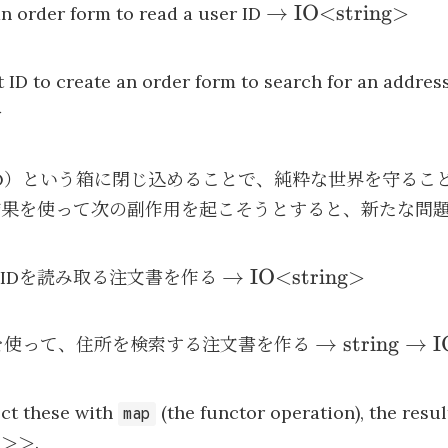
\to
→
IO<string>
n order form to read a user ID
\text{IO<string>
 ID to create an order form to search for an addres
>
O）という箱に閉じ込めることで、純粋な世界を守るこ
結果を使って次の副作用を起こそうとすると、新たな問
\to
→
IO<string>
IDを読み取る注文書を作る
\text{IO<string>}
\to \text{str
→
string
→
I
を使って、住所を検索する注文書を作る
\text{IO<Ad
ect these with
(the functor operation), the resu
map
s>>
.