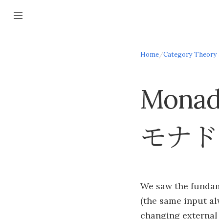
Home
/
Category Theo
Monad
モナド
We saw the fundam
(the same input al
changing external v