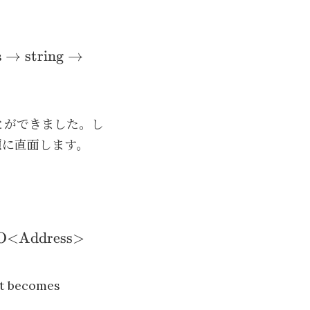
}
\to \text{string} \to
→
string
→
s
\text{IO<Address>}
とができました。し
題に直面します。
ing} \to
O<Address>
dress>}
\text{IO<IO<Address>>}
lt becomes