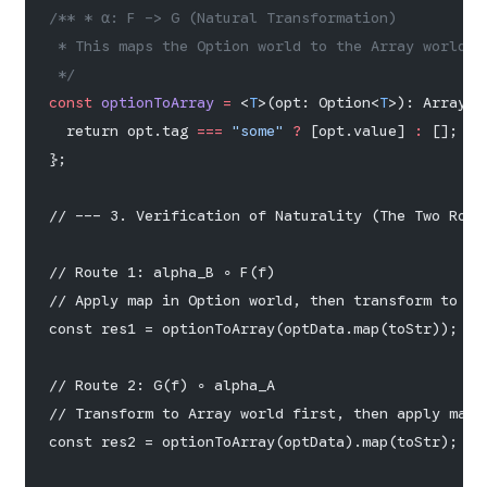
/** * α: F -> G (Natural Transformation)
 * This maps the Option world to the Array world.
 */
const
 optionToArray
 =
 <
T
>(opt: Option<
T
>): Array<
T
  return opt.tag 
===
 "some"
 ?
 [opt.value] 
:
 [];
};
// --- 3. Verification of Naturality (The Two Rout
// Route 1: alpha_B ∘ F(f)
// Apply map in Option world, then transform to Ar
const res1 = optionToArray(optData.map(toStr));
// Route 2: G(f) ∘ alpha_A
// Transform to Array world first, then apply map 
const res2 = optionToArray(optData).map(toStr);