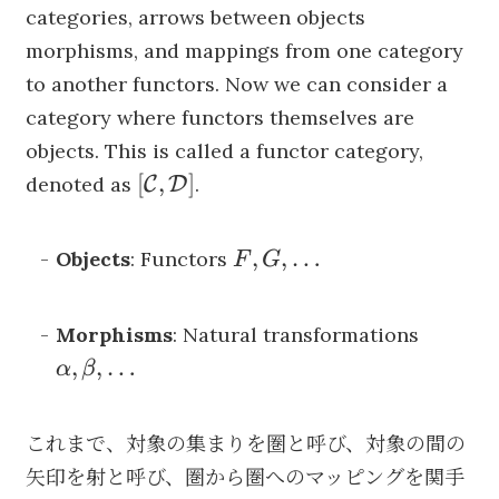
categories, arrows between objects
morphisms, and mappings from one category
to another functors. Now we can consider a
category where functors themselves are
objects. This is called a functor category,
[\mathcal{C},
[
,
]
denoted as
.
C
D
\mathcal{D}]
F, G,
,
,
…
Objects
: Functors
F
G
\dots
\alpha,
Morphisms
: Natural transformations
\beta,
,
,
…
α
β
\dots
これまで、対象の集まりを圏と呼び、対象の間の
矢印を射と呼び、圏から圏へのマッピングを関手