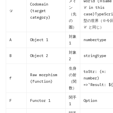
メイ
world (※same
Codomain
ン
𝒞 in this
𝒟
(target
（先
case)TypeScr
category)
の
型の世界（※今
圏）
𝒞 と同じ）
対象
A
Object 1
numbertype
1
対象
B
Object 2
stringtype
2
生身
toStr: (n:
Raw morphism
の射
f
number)
(function)
（関
=>`Result: ${
数）
関手
F
Functor 1
Option
1