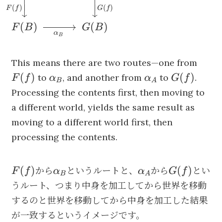
⏐
⏐
\alpha_B
(
)
(
)
F
f
G
f
↓
↓
\circ F(f)
(
)
(
)
F
B
G
B
α
B
F(f)
This means there are two routes—one from
\alpha_B
\alpha_A
G(f)
(
)
(
)
to
, and another from
to
.
F
f
α
α
G
f
B
A
Processing the contents first, then moving to
a different world, yields the same result as
moving to a different world first, then
processing the contents.
F(f)
\alpha_B
\alpha_A
G(f)
(
)
(
)
から
というルートと、
から
とい
F
f
α
α
G
f
B
A
うルート、つまり中身を加工してから世界を移動
するのと世界を移動してから中身を加工した結果
が一致するというイメージです。