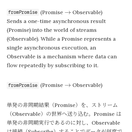
\to
→
(Promise
Observable)
fromPromise
Sends a one-time asynchronous result
(Promise) into the world of streams
(Observable). While a Promise represents a
single asynchronous execution, an
Observable is a mechanism where data can
flow repeatedly by subscribing to it.
\to
→
(Promise
Observable)
fromPromise
単発の非同期結果（Promise）を、ストリーム
（Observable）の世界へ送り込む。Promise は
単発の非同期実行であるのに対し、Observable
は接続（Subscribe）することでデータが何度で