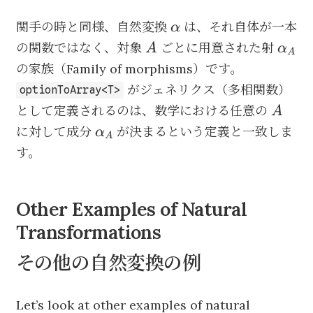
\alpha
関手の時と同様、自然変換
は、それ自体が一本
α
A
\alp
の関数ではなく、対象
ごとに用意された射
A
α
A
の家族（Family of morphisms）です。
がジェネリクス（多相関数）
optionToArray<T>
A
として定義されるのは、数学における任意の
A
\alpha_A
に対して成分
が決まるという定義と一致しま
α
A
す。
Other Examples of Natural
Transformations
その他の自然変換の例
Let’s look at other examples of natural