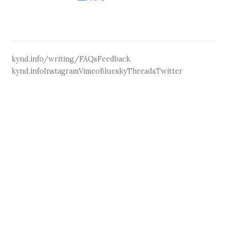
kynd.info/writing/
FAQs
Feedback
kynd.info
Instagram
Vimeo
Bluesky
Threads
Twitter