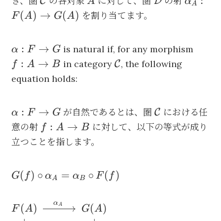
\mathcal{C}
A
\mathcal{D}
\alpha
:
き、圏
の各対象
に対して、圏
の射
C
D
A
α
A
\to
\to
F(A) \
(
)
→
(
)
を割り当てます。
F
A
G
A
\mathcal{D}
\mathcal{D}
G(A)
\alpha:
f:
:
→
is natural if, for any morphism
α
F
G
F \to
A
\mathcal{C}
:
→
in category
, the following
C
f
A
B
G
\to
equation holds:
B
\alpha:
\mathcal{C}
:
→
が自然であるとは、圏
における任
C
α
F
G
F \to
f:
:
→
意の射
に対して、以下の等式が成り
f
A
B
G
A
立つことを指します。
\to
B
G(f)
(
)
∘
=
∘
(
)
G
f
α
α
F
f
A
B
\circ
\alpha_A
α
\begin{CD} F(A) @>\alpha_A>> G(A) \
(
)
(
)
A
F
A
G
A
=