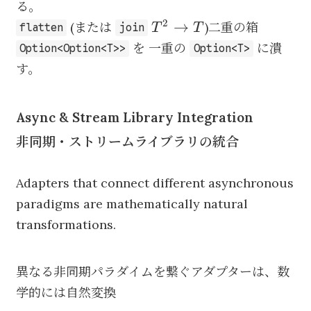
る。
2
T^2
→
(または
)二重の箱
T
T
flatten
join
\to
を 一重の
に潰
Option<Option<T>>
Option<T>
T
す。
Async & Stream Library Integration
非同期・ストリームライブラリの統合
Adapters that connect different asynchronous
paradigms are mathematically natural
transformations.
異なる非同期パラダイムを繋ぐアダプターは、数
学的には自然変換