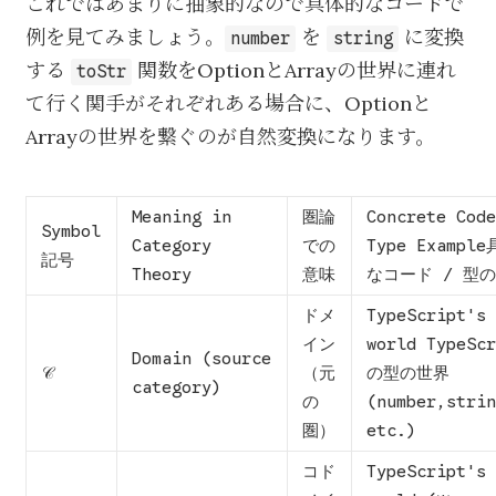
これではあまりに抽象的なので具体的なコードで
例を見てみましょう。
を
に変換
number
string
する
関数をOptionとArrayの世界に連れ
toStr
て行く関手がそれぞれある場合に、Optionと
Arrayの世界を繋ぐのが自然変換になります。
Meaning in
圏論
Concrete Code
Symbol
Category
での
Type Exampl
記号
Theory
意味
なコード / 型
ドメ
TypeScript's 
イン
world TypeScr
Domain (source
𝒞
（元
の型の世界
category)
の
(number,strin
圏）
etc.)
コド
TypeScript's 