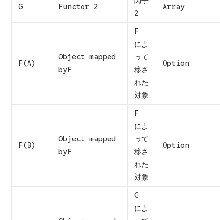
関手
G
Functor 2
Array
2
F
によ
Object mapped
って
F(A)
Option
byF
移さ
れた
対象
F
によ
Object mapped
って
F(B)
Option
byF
移さ
れた
対象
G
によ