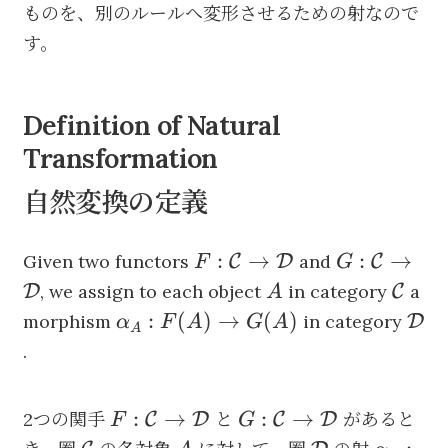
ものを、別のルールへ変形させるための射なので
す。
Definition of Natural
Transformation
自然変換の定義
F:
G:
:
→
:
→
Given two functors
and
C
D
C
F
G
\mathcal{C}
\mathcal{
A
\mat
, we assign to each object
in category
a
D
C
A
\to
\to
\alpha_A:
\ma
:
(
)
→
(
)
morphism
in category
D
α
F
A
G
A
A
\mathcal{D}
\mathcal{
F(A) \to
.
G(A)
F:
G:
:
→
:
→
2つの関手
と
があると
C
D
C
D
F
G
\mathcal{C}
\mathcal{C}