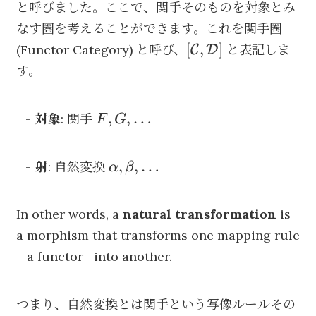
と呼びました。ここで、関手そのものを対象とみ
なす圏を考えることができます。これを関手圏
[\mathcal{C},
[
,
]
(Functor Category) と呼び、
と表記しま
C
D
\mathcal{D}]
す。
F, G,
,
,
…
対象
: 関手
F
G
\dots
\alpha,
,
,
…
射
: 自然変換
α
β
\beta,
\dots
In other words, a
natural transformation
is
a morphism that transforms one mapping rule
—a functor—into another.
つまり、自然変換とは関手という写像ルールその