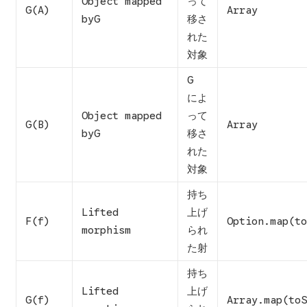
Object mapped
って
G(A)
Array
byG
移さ
れた
対象
G
によ
Object mapped
って
G(B)
Array
byG
移さ
れた
対象
持ち
Lifted
上げ
F(f)
Option.map(to
morphism
られ
た射
持ち
Lifted
上げ
G(f)
Array.map(toS