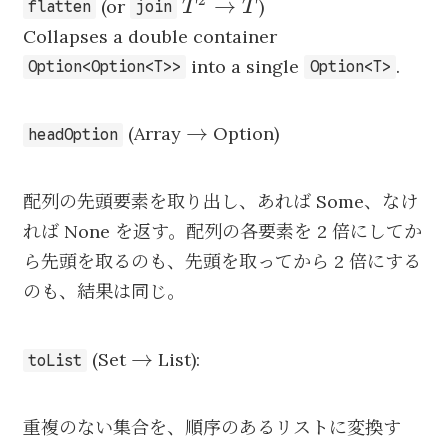
T^2
→
(or
)
T
T
flatten
join
\to
Collapses a double container
T
into a single
.
Option<Option<T>>
Option<T>
\to
→
(Array
Option)
headOption
配列の先頭要素を取り出し、あれば Some、なけ
れば None を返す。配列の各要素を 2 倍にしてか
ら先頭を取るのも、先頭を取ってから 2 倍にする
のも、結果は同じ。
\to
→
(Set
List):
toList
重複のない集合を、順序のあるリストに変換す