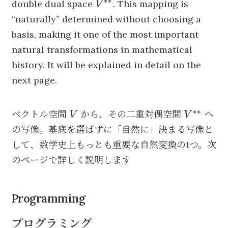
∗∗
V^{**}
double dual space
. This mapping is
V
“naturally” determined without choosing a
basis, making it one of the most important
natural transformations in mathematical
history. It will be explained in detail on the
next page.
∗∗
V
V^{**}
ベクトル空間
から、その二重対偶空間
へ
V
V
の写像。基底を選ばずに「自然に」決まる写像と
して、数学史上もっとも重要な自然変換の1つ。次
のページで詳しく説明します
Programming
プログラミング