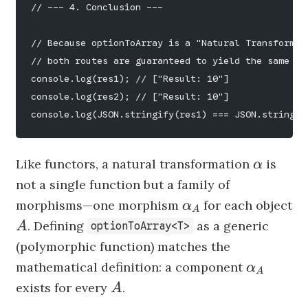
// --- 4. Conclusion ---
// Because optionToArray is a "Natural Transformat
// both routes are guaranteed to yield the same re
console.log(res1); // ["Result: 10"]
console.log(res2); // ["Result: 10"]
console.log(JSON.stringify(res1) === JSON.stringif
\alpha
Like functors, a natural transformation
is
α
not a single function but a family of
\alpha_A
morphisms—one morphism
for each object
α
A
A
. Defining
as a generic
A
optionToArray<T>
(polymorphic function) matches the
\alpha_
mathematical definition: a component
α
A
A
exists for every
.
A