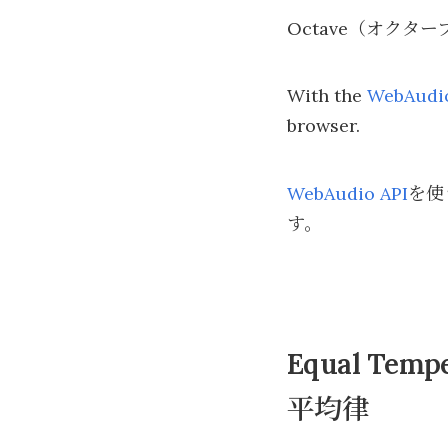
Octave（オクター
With the
WebAudio
browser.
WebAudio API
を使
す。
Equal Temp
平均律