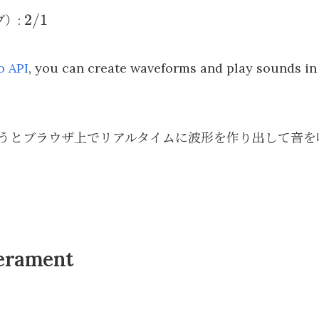
4 3
5 4
2
2/1
ブ）:
\cdot
/
\cfrac
1
3 2
 API
, you can create waveforms and play sounds in 
うとブラウザ上でリアルタイムに波形を作り出して音を
erament