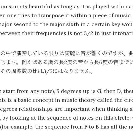
on sounds beautiful as long as it is played within a 
n one tries to transpose it within a piece of music.
major second to the major sixth in a certain key wou
o between their frequencies is not 3/2 in just intonat
階の中で演奏している限りは綺麗に音が響くのですが、
じます。例えばある調の長2度の音から長6度の音まで
その周波数の比は3/2にはなりません。
 start from any note), 5 degrees up is G, then D, th
is is a basic concept in music theory called the circl
degrees relationships are important when thinking 
, by looking at the sequence of notes on this circle,
for example, the sequence from F to B has all the n