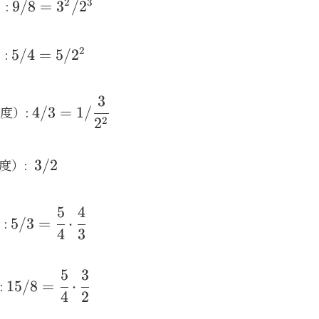
2
3
9/8=
9/8
=
3
/
2
）:
3^2 /
2^3
2
5/4=
5/4
=
5/
2
）:
5 /
2^2
3
4/3=
4/3
=
1/
4度）:
1 /
2
2
\cfrac
{3}
3
3/2
全5度）:
{2^2}
/
2
5
4
5 / 3
5/3
=
⋅
）:
=
4
3
\cfrac
5 4
5
3
15 / 8
15/8
=
⋅
\cdot
:
=
4
2
\cfrac
\cfrac