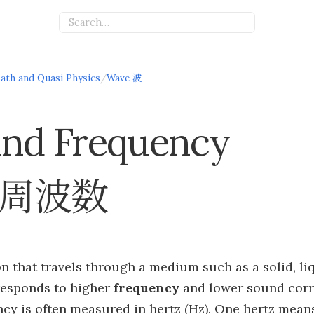
ath and Quasi Physics
/
Wave 波
and Frequency
周波数
on that travels through a medium such as a solid, liq
responds to higher
frequency
and lower sound corr
cy is often measured in hertz (Hz). One hertz means