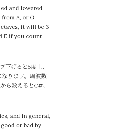
pled and lowered
g from A, or G
taves, it will be 3
d E if you count
ーブ下げると5度上、
になります。周波数
Aから数えるとC#、
ies, and in general,
t good or bad by