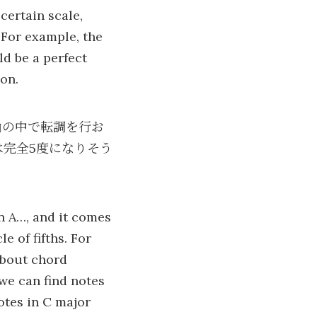
certain scale,
 For example, the
ld be a perfect
ion.
曲の中で転調を行お
は完全5度になりそう
en A…, and it comes
e of fifths. For
about chord
 we can find notes
otes in C major