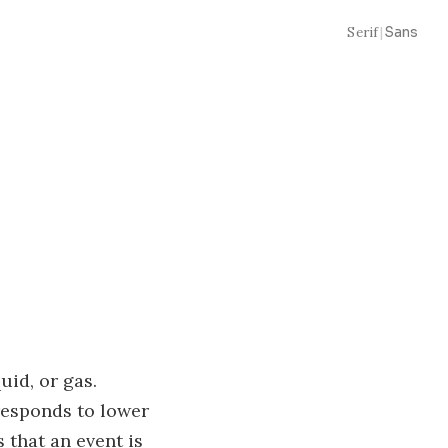
Serif
|
Sans
uid, or gas.
esponds to lower
 that an event is