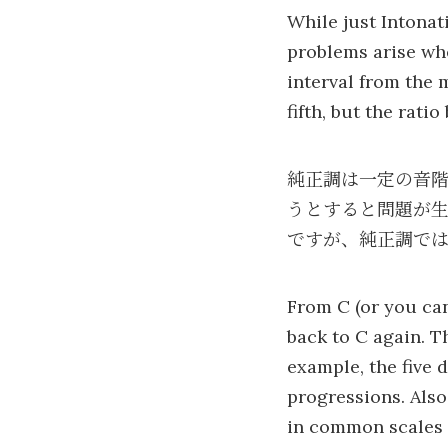
While just Intonati
problems arise whe
interval from the 
fifth, but the rati
純正調は一定の音
うとすると問題が生
ですが、純正調では
From C (or you can
back to C again. Th
example, the five 
progressions. Also
in common scales (