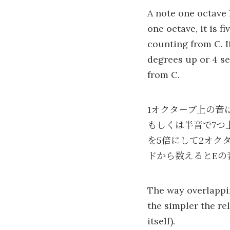
A note one octave 
one octave, it is f
counting from C. If
degrees up or 4 se
from C.
1オクターブ上の音
もしくは半音で7つ
を5倍にして2オク
ドから数えるとEの
The way overlapp
the simpler the re
itself).