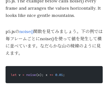
p5.js. The example below calls noise() every
frame and arranges the values horizontally. It
looks like nice gentle mountains.
p5.jsの
noise()
関数を見てみましょう。下の例では
毎フレームごとにnoise()を使って値を発生して横
に並べています。なだらかな山の稜線のように見
えます。
let
 v 
=
 noise
(x); x 
+=
 0.01
;