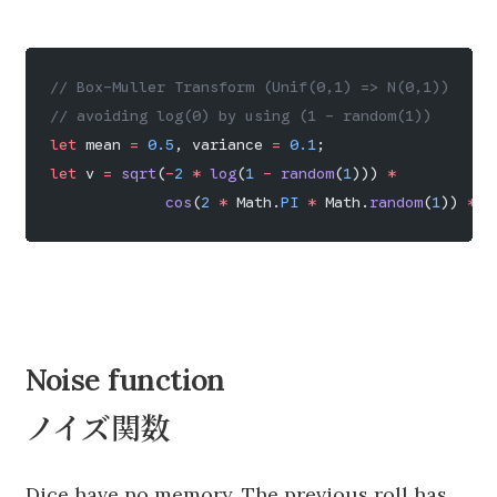
// Box-Muller Transform (Unif(0,1) => N(0,1))
// avoiding log(0) by using (1 - random(1))
let
 mean 
=
 0.5
, variance 
=
 0.1
;
let
 v 
=
 sqrt
(
-
2
 *
 log
(
1
 -
 random
(
1
))) 
*
             cos
(
2
 *
 Math.
PI
 *
 Math.
random
(
1
)) 
*
 v
Noise function
ノイズ関数
Dice have no memory. The previous roll has