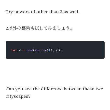
Try powers of other than 2 as well.
2以外の冪乗も試してみましょう。
let
 v 
=
 pow
(
random
(
1
), n);
Can you see the difference between these two
cityscapes?