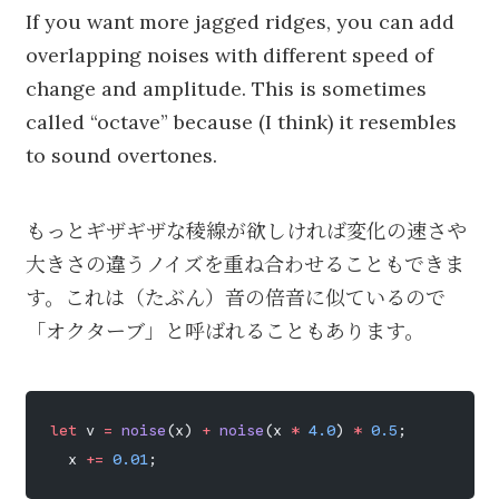
If you want more jagged ridges, you can add
overlapping noises with different speed of
change and amplitude. This is sometimes
called “octave” because (I think) it resembles
to sound overtones.
もっとギザギザな稜線が欲しければ変化の速さや
大きさの違うノイズを重ね合わせることもできま
す。これは（たぶん）音の倍音に似ているので
「オクターブ」と呼ばれることもあります。
let
 v 
=
 noise
(x) 
+
 noise
(x 
*
 4.0
) 
*
 0.5
;
  x 
+=
 0.01
;