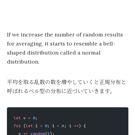
If we increase the number of random results
for averaging, it starts to resemble a bell-
shaped distribution called a normal
distribution.
平均を取る乱数の数を増やしていくと正規分布と
呼ばれるベル型の分布に近づいていきます。
let
 v 
=
 0
;
for
 (
let
 i 
=
 0
; i 
<
 n; i 
++
) {
  v 
+=
 random
(
1
);