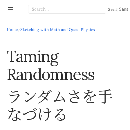
Serif
|
Sans
Home
/
Sketching with Math and Quasi Physics
Taming
Randomness
ランダムさを手
なづける