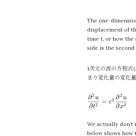
The one-dimensiona
displacement of th
time t, or how the 
side is the second
1次元の波の方程式
まり変化量の変化量
2
2
∂
∂
\dfrac{\partial^
u
u
2
=
c
u}{\partial t^2}
2
2
∂
∂
t
x
= c^2
\dfrac{\partial^
We actually don’t 
u}{\partial x^2}
below shows how t