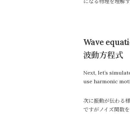
になる物理を理解
Wave equat
波動方程式
Next, let’s simula
use harmonic motio
次に振動が伝わる
ですがノイズ関数を