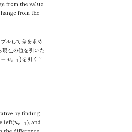
ge from the value
 change from the
ンプルして差を求め
ら現在の値を引いた
_t
−
)
を引くこ
u
−
1
t
t-
)
ative by finding
u_{x-
 left(
), and
u
−
1
x
1}
ng the difference