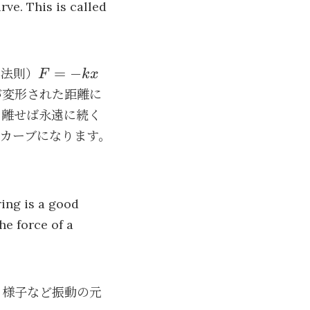
rve. This is called
F=-
=
−
の法則）
F
k
x
kx
が変形された距離に
を離せば永遠に続く
カーブになります。
ring is a good
he force of a
る様子など振動の元