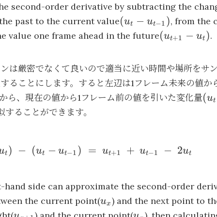
he second-order derivative by subtracting the chan
(u_t
(
−
)
the past to the current value
, from the
u
u
−
1
t
t
-
(u_{t+1}
(
−
)
he value one frame ahead in the future
.
u
u
+
1
t
t
u_{t-
- u_t)
1})
ョンは厳密でなくて良いので適当に近い時間や場所をサ
することにします。すると左辺は1フレーム未来の値か
(u
(
から、現在の値から1フレーム前の値を引いた変化量
u
t
-
似することができます。
u_{
1}
2u}
)
−
(
−
)
=
+
−
2
u
u
u
u
u
u
−
1
+
1
−
1
t
t
t
t
t
t
\;
\;(u_t -
ht-hand side can approximate the second-order deriv
u_{x}
tween the current point(
) and the next point to the
u
x
\;+\:u_{t-
u_{x+1}
u_{x}
ght(
) and the current point(
), then calculati
u
u