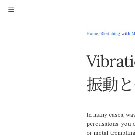
Home
/
Sketching with M
Vibrat
振動と
In many cases, wav
percussions, you c
or metal trembling