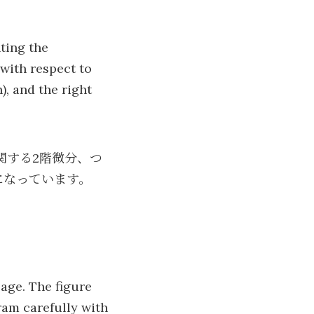
ting the
 with respect to
), and the right
関する2階微分、つ
になっています。
page. The figure
am carefully with