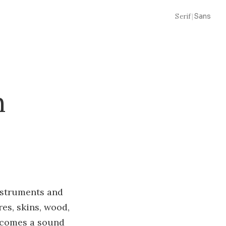
Serif
|
Sans
n
instruments and
es, skins, wood,
becomes a sound