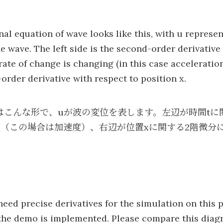
l equation of wave looks like this, with u represen
e wave. The left side is the second-order derivative
rate of change is changing (in this case acceleration
-order derivative with respect to position x.
はこんな形で、uが波の変位を表します。左辺が時間tに
（この場合は加速度）、右辺が位置xに関する2階微分
2
2
need precise derivatives for the simulation on this 
he demo is implemented. Please compare this diagr