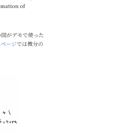
imation of
の図がデモで使った
のページ
では微分の