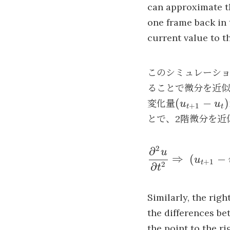
can approximate t
one frame back in 
current value to t
このシミュレーシ
ることで微分を近似
(u_{t+1}-
(
−
)
変化量
u
u
+
1
t
t
u_t)
とで、2階微分を近
2
∂
\dfrac{\partial^
u
⇒
(
−
u
+
1
t
{\partial
2
∂
t
t^2}\Rightarrow
(u_{t+1}-u_t)\;-
Similarly, the rig
u_{t-
the differences be
1})\;=\;u_{t+1}
the point to the ri